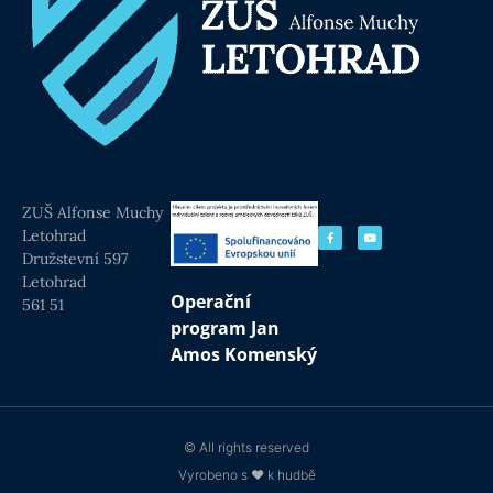
ZUŠ Alfonse Muchy
Letohrad
Družstevní 597
Letohrad
Operační
561 51
program Jan
Amos Komenský
© All rights reserved
Vyrobeno s ❤ k hudbě