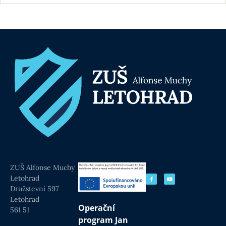
ZUŠ Alfonse Muchy
Letohrad
Družstevní 597
Letohrad
Operační
561 51
program Jan