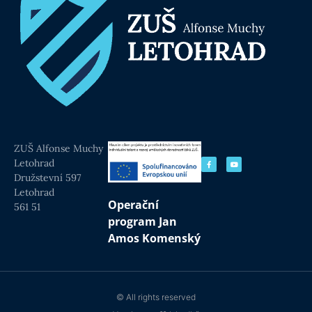
ZUŠ Alfonse Muchy
Letohrad
Družstevní 597
Letohrad
Operační
561 51
program Jan
Amos Komenský
© All rights reserved