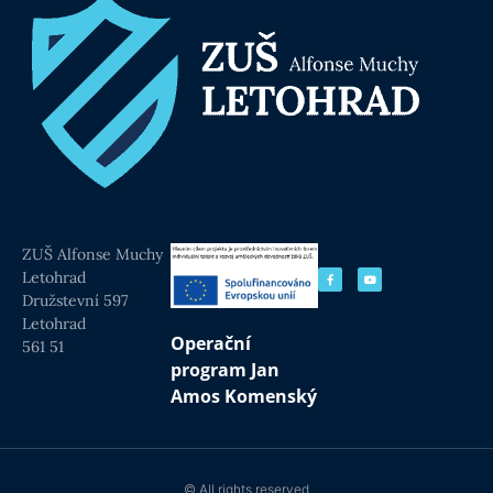
ZUŠ Alfonse Muchy
Letohrad
Družstevní 597
Letohrad
Operační
561 51
program Jan
Amos Komenský
© All rights reserved