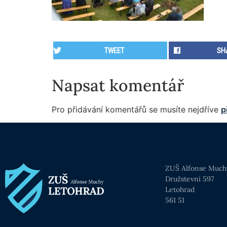
TWEET
SH
Napsat komentář
Pro přidávání komentářů se musíte nejdříve
p
ZUŠ Alfonse Much
Družstevní 597
Letohrad
561 51