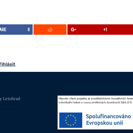
ARE
0
+1
řihlásit
.
y Letohrad